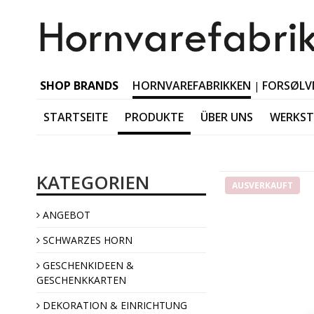
SHOP BRANDS
HORNVAREFABRIKKEN
FORSØLV
|
STARTSEITE
PRODUKTE
ÜBER UNS
WERKS
Schwarzes Horn Tabl
KATEGORIEN
Schwarzes Horn Acces
AUSVERKAUFT
Schwarzes Horn Jewel
ANGEBOT
Schwarzes Horn Interi
SCHWARZES HORN
GESCHENKIDEEN &
GESCHENKKARTEN
DEKORATION & EINRICHTUNG