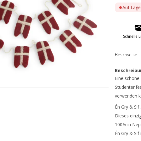
Auf Lage
Salatsets: 15 biz 22 cm
Armband
Salatsets: 23 biz 27 cm
Halsschmuck
Ringe
Schnelle L
Ohrringe
Männer
Beskrivelse
Goldteile & Sil
Beschreibu
Eine schöne 
Studentenfes
verwenden k
Én Gry & Sif .
Dieses einzi
100% in Nepa
n
Hornvarefabri
Én Gry & Sif 
Forsølvningsf