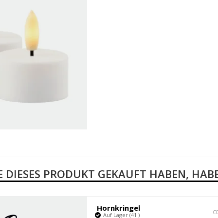
E DIESES PRODUKT GEKAUFT HABEN, HA
Hornkringel
C
Auf Lager (41 )