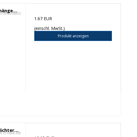
Redecker Gemüsebürste mit Aufhängeöse
037892055005
1.67 EUR
(einschl. MwSt.)
Produkt anzeigen
Sirius Sille Wiederaufladbare Teelichter, Kunststoff, 2er-Set, Ø4xH2,2cm
707310806708