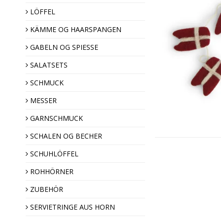
LÖFFEL
KÄMME OG HAARSPANGEN
Haarspangen
Hornkämme
GABELN OG SPIESSE
SALATSETS
SCHMUCK
MESSER
GARNSCHMUCK
Ziernadeln
SCHALEN OG BECHER
Broschen
SCHUHLÖFFEL
Hornknöpfe
ROHHÖRNER
ZUBEHÖR
Weihnachtsdekoratio
SERVIETRINGE AUS HORN
Mandel Geschenk