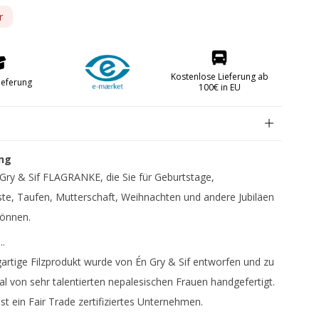
r
Obstmesser
Papiermesser
Kostenlose Lieferung ab
Schmiermesser
ieferung
100€ in EU
berteile FREE
ng
Gry & Sif FLAGRANKE, die Sie für Geburtstage,
te, Taufen, Mutterschaft, Weihnachten und andere Jubiläen
önnen.
..
gartige Filzprodukt wurde von Én Gry & Sif entworfen und zu
l von sehr talentierten nepalesischen Frauen handgefertigt.
kken
ist ein Fair Trade zertifiziertes Unternehmen.
abrikken