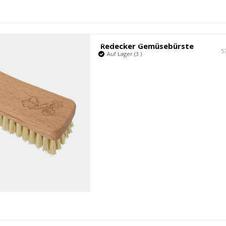
Redecker Gemüsebürste
5
Auf Lager (3 )