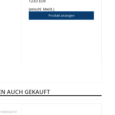
12.63 EUR
(einschl. MwSt.)
Produkt anzeigen
BEN AUCH GEKAUFT
018300020101