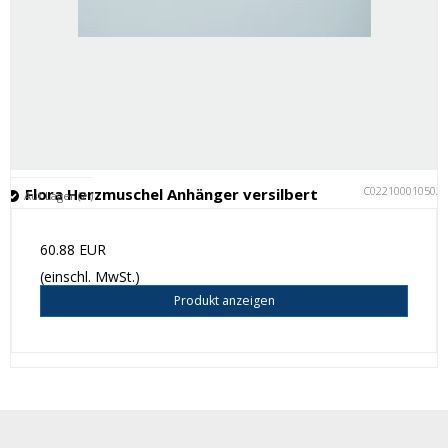
C022100010502
Flora Herzmuschel Anhänger versilbert
Auf Lager (2 )
60.88 EUR
(einschl. MwSt.)
Produkt anzeigen