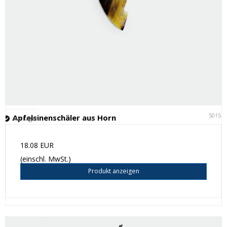
50151
Apfelsinenschäler aus Horn
Auf Lager
18.08 EUR
(einschl. MwSt.)
Produkt anzeigen