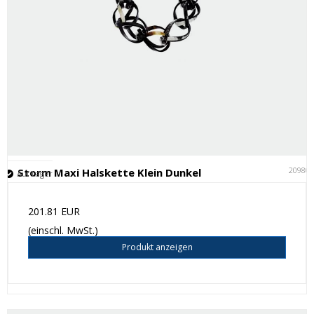
20980
Storm Maxi Halskette Klein Dunkel
Auf Lager
201.81 EUR
(einschl. MwSt.)
Produkt anzeigen