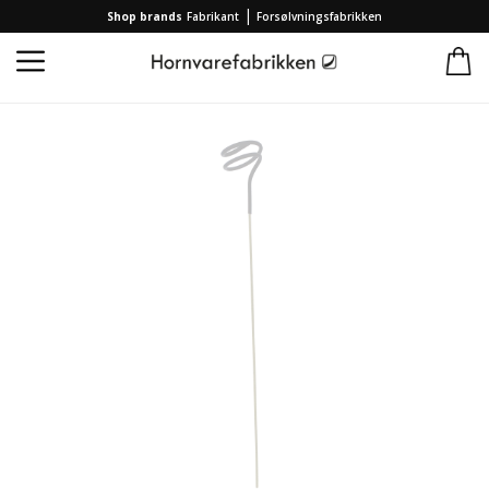
|
Shop brands
Fabrikant
Forsølvningsfabrikken
Startseite
/
Produkte
/
Brands
/
Hornvarefabrikken
/
Hornkringel