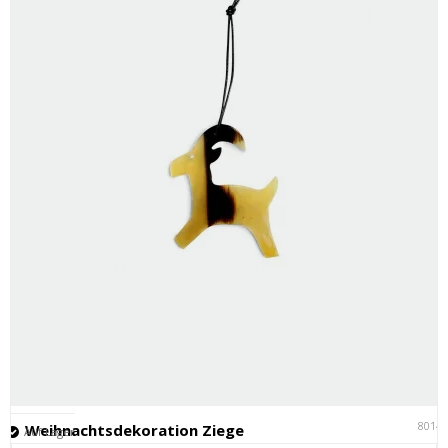
8014
Weihnachtsdekoration Ziege
Auf Lager