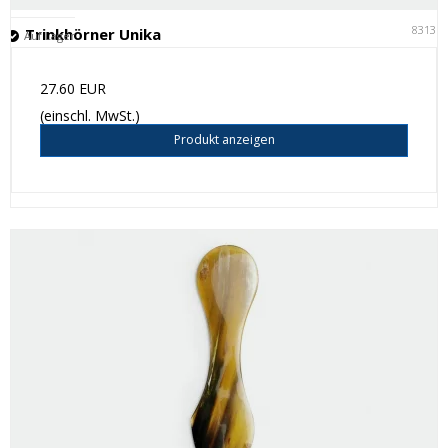
83131
Trinkhörner Unika
Auf Lager
27.60 EUR
(einschl. MwSt.)
Produkt anzeigen