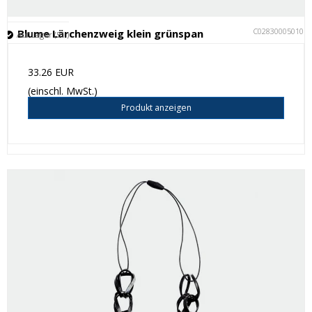
C028300050101
Blume Lärchenzweig klein grünspan
Auf Lager (51 )
33.26 EUR
(einschl. MwSt.)
Produkt anzeigen