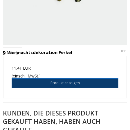
8011
Weihnachtsdekoration Ferkel
Auf Lager
11.41 EUR
(einschl. MwSt.)
Produkt anzeigen
KUNDEN, DIE DIESES PRODUKT
GEKAUFT HABEN, HABEN AUCH
GEKAUFT