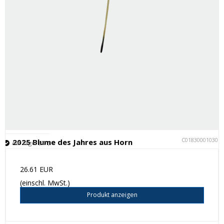
C018300010301
2025 Blume des Jahres aus Horn
Auf Lager (40 )
26.61 EUR
(einschl. MwSt.)
Produkt anzeigen