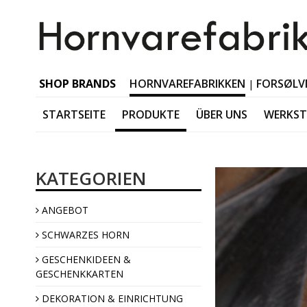
SHOP BRANDS
HORNVAREFABRIKKEN
FORSØLV
|
STARTSEITE
PRODUKTE
ÜBER UNS
WERKS
Schwarzes Horn Tabl
KATEGORIEN
Schwarzes Horn Acces
Schwarzes Horn Jewel
ANGEBOT
Schwarzes Horn Interi
SCHWARZES HORN
GESCHENKIDEEN &
GESCHENKKARTEN
DEKORATION & EINRICHTUNG