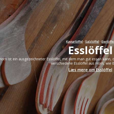
Salatsets: 15 biz 22 cm
Armband
Salatsets: 23 biz 27 cm
Halsschmuck
Ringe
Ohrringe
Männer
Kaviarlöffel
·
Salzlöffel
·
Eierlöffe
Esslöffel
Goldteile & Sil
Horn ist ein ausgezeichneter Esslöffel, mit dem man gut essen kann, der
verschiedene Esslöffel aus Horn, wie Eie
Læs mere om Esslöffel
n
Hornvarefabri
Forsølvningsf