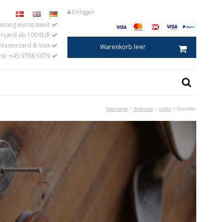
Einloggen
eferung europaweit
ersand ab 100 EUR
 Mastercard & Visa
Warenkorb leer
ine: +45 9788 5079
Startseite
/
Produkte
/
Löffel
/
Esslöffel
tern
Kaviarlöffel
Salzlöffel
r
Eierlöffel
oration aus Horn
Baby- und Kinderlöffel
Kaffee- und Teemaße
Marmeladelöffel
Senflöffel
Esslöffel
Küchenlöffel