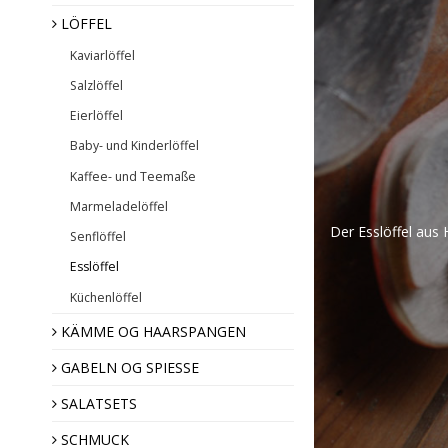
LÖFFEL
Kaviarlöffel
Haarspangen
Salzlöffel
Hornkämme
Eierlöffel
Baby- und Kinderlöffel
Kaffee- und Teemaße
Marmeladelöffel
Der Esslöffel aus 
Senflöffel
Esslöffel
Ziernadeln
Broschen
Küchenlöffel
Hornknöpfe
KÄMME OG HAARSPANGEN
GABELN OG SPIESSE
Weihnachtsdekoratio
SALATSETS
Mandel Geschenk
SCHMUCK