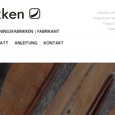
Schnelle Li
Kostenloser V
Paypal,
Hotl
NINGSFABRIKKEN
FABRIKANT
|
TATT
ANLEITUNG
KONTAKT
eware
Dekoration Os
MUTTERTAG
sories
Kerzenhalter
VATERTAG
lery
Polierte Hörne
Black Friday
or
Weihnachtsdek
Valentinstag