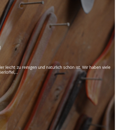
Obstmesser
Papiermesser
Schmiermesser
l
berteile FREE
 leicht zu reinigen und natürlich schön ist. Wir haben viele
rlöffel,...
kken
abrikken