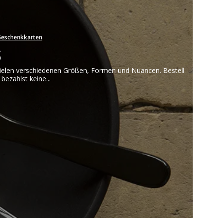
Obstmesser
Geschenkkarten
Papiermesser
s
Schmiermesser
in vielen verschiedenen Größen, Formen und Nuancen. Bestell
bezahlst keine...
berteile FREE
kken
abrikken