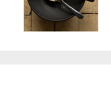
DIE LADEN IN FLENSBURG, AARHUS &
BØVLING
Hornvarefabrikken
BØVLINGBJERG
Storbjergvej 2
7650 Bøvlingbjerg
Hornvarefabrikken
odukte
AARHUS
Volden 17
8000 Aarhus C
Öffnungszeiten