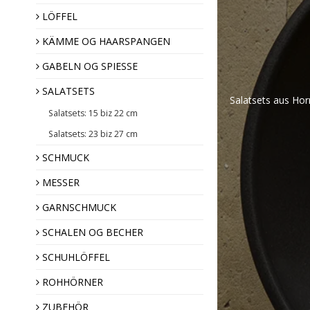
LÖFFEL
KÄMME OG HAARSPANGEN
Haarspangen
Hornkämme
GABELN OG SPIESSE
SALATSETS
Salatsets aus Hor
Salatsets: 15 biz 22 cm
Salatsets: 23 biz 27 cm
SCHMUCK
MESSER
Ziernadeln
Broschen
GARNSCHMUCK
Hornknöpfe
SCHALEN OG BECHER
SCHUHLÖFFEL
Weihnachtsdekoratio
ROHHÖRNER
Mandel Geschenk
ZUBEHÖR