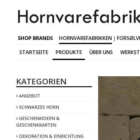
SHOP BRANDS
HORNVAREFABRIKKEN
FORSØLV
|
STARTSEITE
PRODUKTE
ÜBER UNS
WERKS
Schwarzes Horn Tabl
KATEGORIEN
Schwarzes Horn Acces
Schwarzes Horn Jewel
ANGEBOT
Schwarzes Horn Interi
SCHWARZES HORN
GESCHENKIDEEN &
GESCHENKKARTEN
DEKORATION & EINRICHTUNG