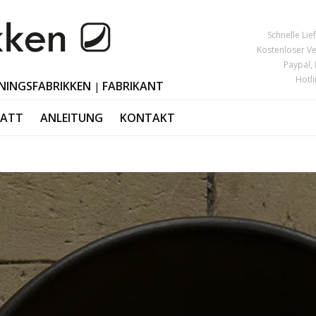
Schnelle Li
Kostenloser V
Paypal,
Hotl
NINGSFABRIKKEN
FABRIKANT
|
TATT
ANLEITUNG
KONTAKT
eware
Dekoration Os
MUTTERTAG
sories
Kerzenhalter
VATERTAG
lery
Polierte Hörne
Black Friday
or
Weihnachtsdek
Valentinstag