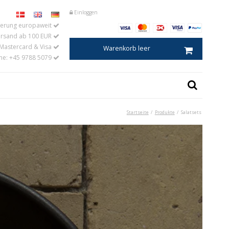
Einloggen
eferung europaweit
ersand ab 100 EUR
 Mastercard & Visa
Warenkorb leer
ine: +45 9788 5079
Startseite
/
Produkte
/
Salatsets
tern
Kaviarlöffel
Salzlöffel
r
Eierlöffel
oration aus Horn
Baby- und Kinderlöffel
Kaffee- und Teemaße
Marmeladelöffel
Senflöffel
Esslöffel
Küchenlöffel