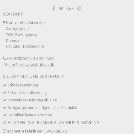
KONTAKT
Hornvarefabrikken Aps
Storbjergvej 2
7650 Bøvlingbjerg
Danmark
USt-IdNr.: DK32666663
+45 9788 5079 (10.00-17.00)
info@hornvarefabrikken.dk
SIE KÖNNEN UNS VERTRAUEN
Schnelle Lieferung
E-Handelszertifizierung
Kostenlose Lieferung ab 100€
Einzigartige und handgemachte Produkte
Sie zahlen keine Gebühren
DIE LADEN IN FLENSBURG, AARHUS & BØVLING
Hornvarefabrikken
BØVLINGBJERG