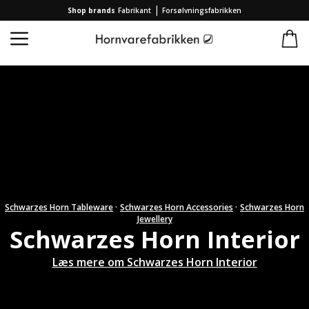
|
Shop brands
Fabrikant
Forsølvningsfabrikken
Startseite
/
Produkte
/
Schwarzes Horn
/
Schwarzes Horn Interior
Schwarzes Horn Tableware
·
Schwarzes Horn Accessories
·
Schwarzes Horn
Jewellery
Schwarzes Horn Interior
Læs mere om Schwarzes Horn Interior