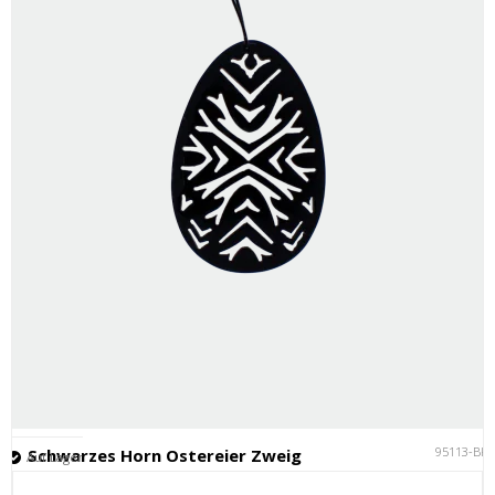
95113-BK
Schwarzes Horn Ostereier Zweig
Auf Lager