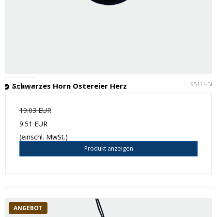
95111-BK
Schwarzes Horn Ostereier Herz
Auf Lager
19.03 EUR
9.51 EUR
(einschl. MwSt.)
Produkt anzeigen
ANGEBOT