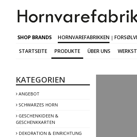
SHOP BRANDS
HORNVAREFABRIKKEN
FORSØLV
|
STARTSEITE
PRODUKTE
ÜBER UNS
WERKS
Schwarzes Horn Tabl
KATEGORIEN
Schwarzes Horn Acces
Schwarzes Horn Jewel
ANGEBOT
Schwarzes Horn Interi
SCHWARZES HORN
GESCHENKIDEEN &
GESCHENKKARTEN
DEKORATION & EINRICHTUNG