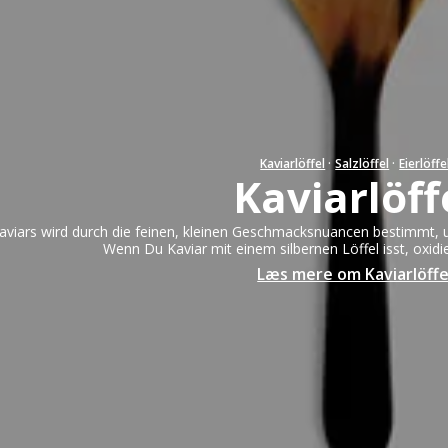
Salatsets: 15 biz 22 cm
Armband
Salatsets: 23 biz 27 cm
Halsschmuck
Ringe
Ohrringe
Männer
Kaviarlöffel
·
Salzlöffel
·
Eierlöffe
Kaviarlöff
Goldteile & Sil
Kaviars wird durch die feinen, kleinen Geschmacksnuancen bestimmt, 
Wenn Du Kaviar mit einem silbernen Löffel isst, oxidie
Læs mere om Kaviarlöffe
n
Hornvarefabri
Forsølvningsf