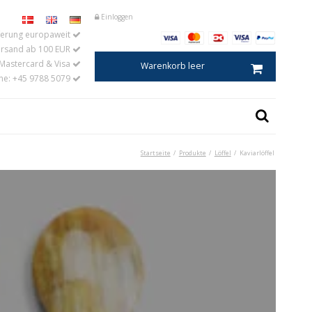
Einloggen
eferung europaweit
ersand ab 100 EUR
 Mastercard & Visa
Warenkorb leer
ine: +45 9788 5079
Startseite
/
Produkte
/
Löffel
/
Kaviarlöffel
tern
Kaviarlöffel
Salzlöffel
r
Eierlöffel
oration aus Horn
Baby- und Kinderlöffel
Kaffee- und Teemaße
Marmeladelöffel
Senflöffel
Esslöffel
Küchenlöffel