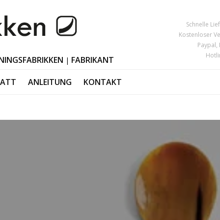
Schnelle Li
Kostenloser V
Paypal,
Hotl
NINGSFABRIKKEN
FABRIKANT
|
TATT
ANLEITUNG
KONTAKT
eware
Dekoration Os
MUTTERTAG
sories
Kerzenhalter
VATERTAG
lery
Polierte Hörne
Black Friday
or
Weihnachtsdek
Valentinstag