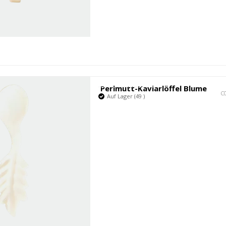
Perlmutt-Kaviarlöffel Blume
C
Auf Lager (49 )