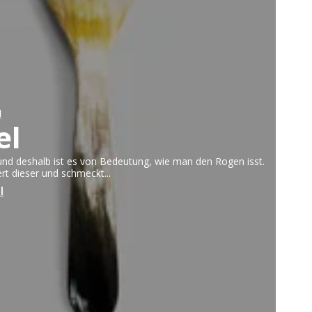
Obstmesser
Papiermesser
Schmiermesser
l
el
berteile FREE
und deshalb ist es von Bedeutung, wie man den Rogen isst.
rt dieser und schmeckt...
l
kken
abrikken