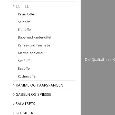
LÖFFEL
Kaviarlöffel
Haarspangen
Salzlöffel
Hornkämme
Eierlöffel
Baby- und Kinderlöffel
Kaffee- und Teemaße
Marmeladelöffel
Die Qualität des 
Senflöffel
Esslöffel
Ziernadeln
Broschen
Küchenlöffel
Hornknöpfe
KÄMME OG HAARSPANGEN
GABELN OG SPIESSE
Weihnachtsdekoratio
SALATSETS
Mandel Geschenk
SCHMUCK