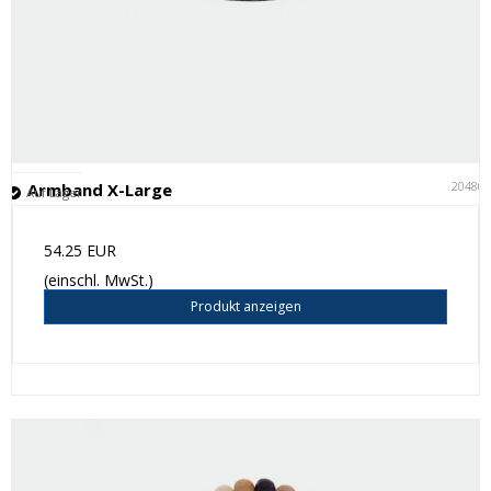
20480
Armband X-Large
Auf Lager
54.25 EUR
(einschl. MwSt.)
Produkt anzeigen