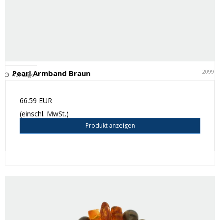
20991
Pearl Armband Braun
Auf Lager
66.59 EUR
(einschl. MwSt.)
Produkt anzeigen