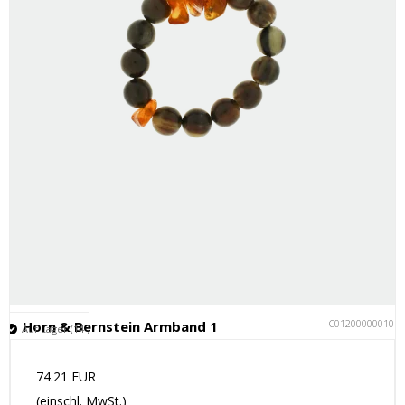
C012000000101
Horn & Bernstein Armband 1
Auf Lager (14 )
74.21 EUR
(einschl. MwSt.)