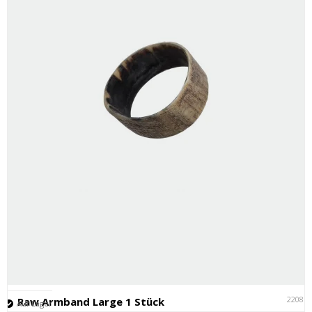
22081
Raw Armband Large 1 Stück
Auf Lager