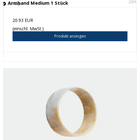
22051
Armband Medium 1 Stück
Auf Lager
20.93 EUR
(einschl. MwSt.)
Produkt anzeigen