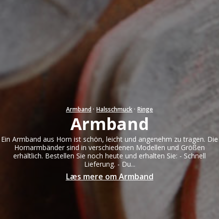
Armband
·
Halsschmuck
·
Ringe
Armband
Ein Armband aus Horn ist schön, leicht und angenehm zu tragen. Die
Hornarmbänder sind in verschiedenen Modellen und Größen
erhältlich. Bestellen Sie noch heute und erhalten Sie: - Schnell
Lieferung. - Du...
Læs mere om Armband