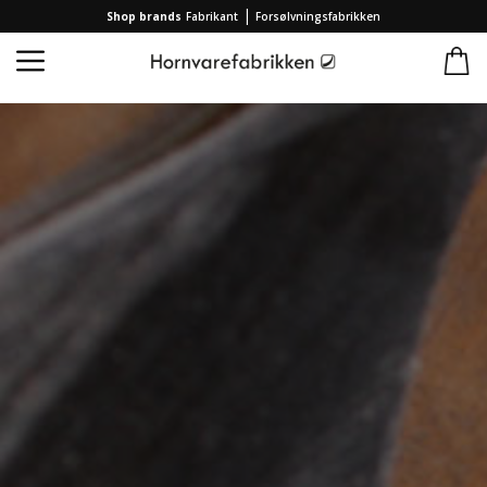
|
Shop brands
Fabrikant
Forsølvningsfabrikken
Startseite
/
Produkte
/
Schmuck
/
Armband