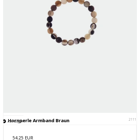
21111
Hornperle Armband Braun
Auf Lager
54.25 EUR