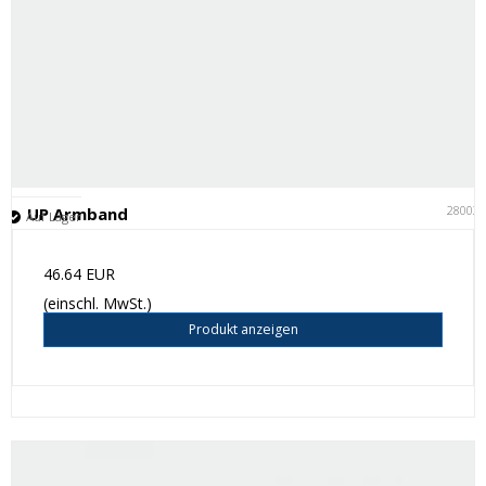
28003
UP Armband
Auf Lager
46.64 EUR
(einschl. MwSt.)
Produkt anzeigen