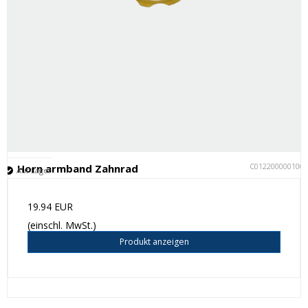
C012200000100
Horn armband Zahnrad
Auf Lager
19.94 EUR
(einschl. MwSt.)
Produkt anzeigen