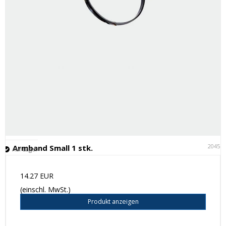
20451
Armband Small 1 stk.
Auf Lager
14.27 EUR
(einschl. MwSt.)
Produkt anzeigen