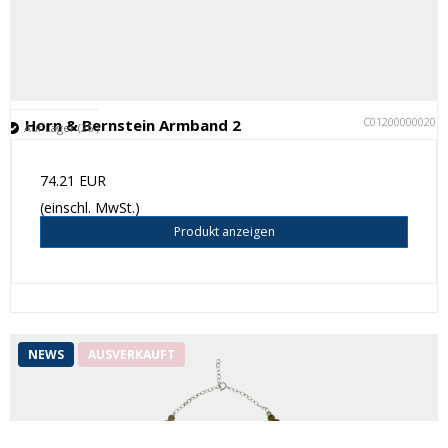
C012000000201
Horn & Bernstein Armband 2
Auf Lager (26 )
74.21 EUR
(einschl. MwSt.)
Produkt anzeigen
NEWS
AUSVERKAUFT