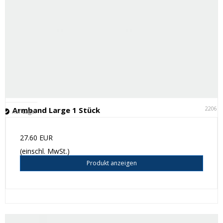
22061
Armband Large 1 Stück
Auf Lager
27.60 EUR
(einschl. MwSt.)
Produkt anzeigen