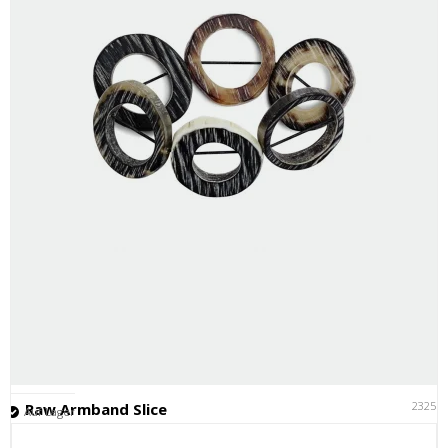
23251
Raw Armband Slice
Auf Lager