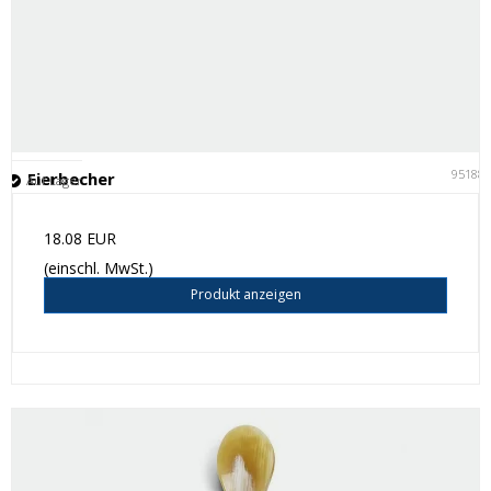
95188
Eierbecher
Auf Lager
18.08 EUR
(einschl. MwSt.)
Produkt anzeigen