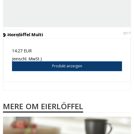
50171
Hornlöffel Multi
Auf Lager
14.27 EUR
(einschl. MwSt.)
Produkt anzeigen
MERE OM EIERLÖFFEL