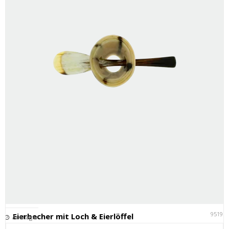
95191
Eierbecher mit Loch & Eierlöffel
Auf Lager