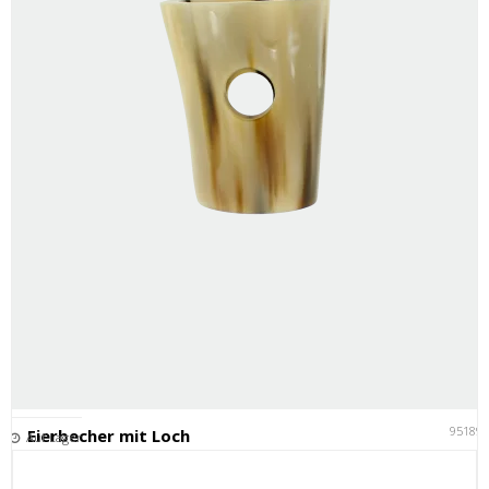
95189
Eierbecher mit Loch
Auf Lager