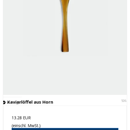
5064
Kaviarlöffel aus Horn
Auf Lager
13.28 EUR
(einschl. MwSt.)