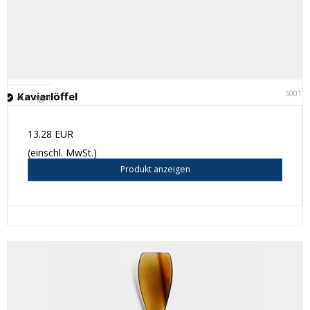
50011
Kaviarlöffel
Auf Lager
13.28 EUR
(einschl. MwSt.)
Produkt anzeigen