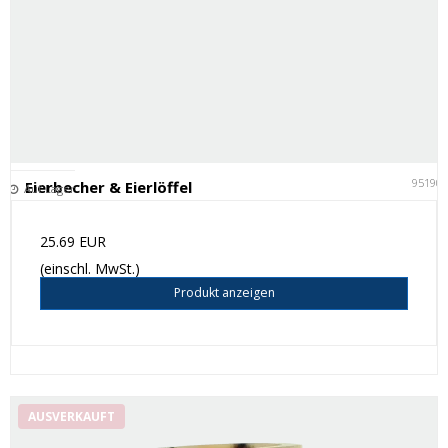
95190
Eierbecher & Eierlöffel
Auf Lager
25.69 EUR
(einschl. MwSt.)
Produkt anzeigen
AUSVERKAUFT