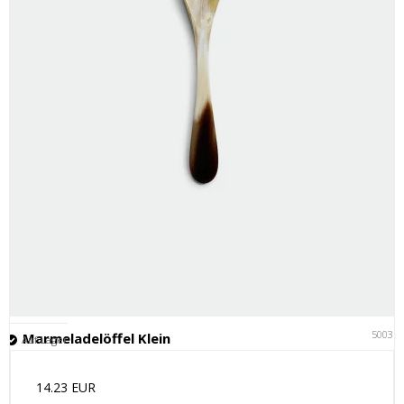
50031
Marmeladelöffel Klein
Auf Lager
14.23 EUR