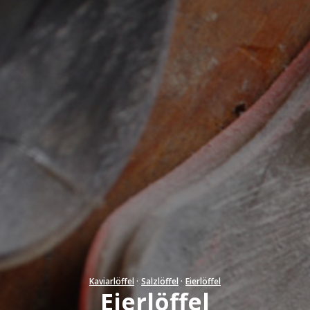
Kaviarlöffel
·
Salzlöffel
·
Eierlöffel
Eierlöffel