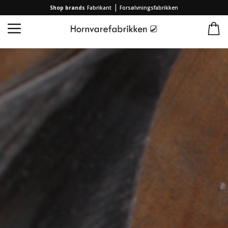
|
Shop brands
Fabrikant
Forsølvningsfabrikken
Startseite
/
Produkte
/
Löffel
/
Eierlöffel