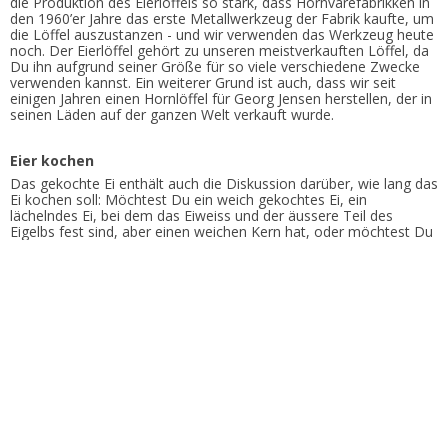
die Produktion des Eierlöffels so stark, dass Hornvarefabrikken in
den 1960’er Jahre das erste Metallwerkzeug der Fabrik kaufte, um
die Löffel auszustanzen - und wir verwenden das Werkzeug heute
noch. Der Eierlöffel gehört zu unseren meistverkauften Löffel, da
Du ihn aufgrund seiner Größe für so viele verschiedene Zwecke
verwenden kannst. Ein weiterer Grund ist auch, dass wir seit
einigen Jahren einen Hornlöffel für Georg Jensen herstellen, der in
seinen Läden auf der ganzen Welt verkauft wurde.
Eier kochen
Das gekochte Ei enthält auch die Diskussion darüber, wie lang das
Ei kochen soll: Möchtest Du ein weich gekochtes Ei, ein
lächelndes Ei, bei dem das Eiweiss und der äussere Teil des
Eigelbs fest sind, aber einen weichen Kern hat, oder möchtest Du
hart gekochte Eier?
● Weichgekochte : 4 Minuten
● lächelnd: 8 Minuten
● Hartgekocht : 10 Minuten (aber nicht mehr, weil das Ei dann
Hart und Gummiartig wird)
Beachten Sie dabei die Größe des Eies, die natürlich die Garzeit
beeinflusst. Es gibt auch mehrere gute Eierkocher, aber wir
kochen unsere Eier lieber in einem normalen Topf.
Ein Ei schälen