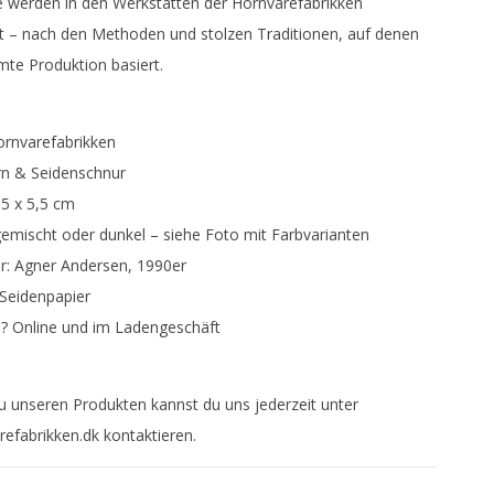
e werden in den Werkstätten der Hornvarefabrikken
t – nach den Methoden und stolzen Traditionen, auf denen
te Produktion basiert.
Hornvarefabrikken
rn & Seidenschnur
,5 x 5,5 cm
 gemischt oder dunkel – siehe Foto mit Farbvarianten
r: Agner Andersen, 1990er
Seidenpapier
h? Online und im Ladengeschäft
u unseren Produkten kannst du uns jederzeit unter
efabrikken.dk kontaktieren.