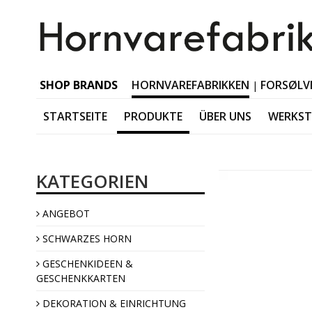
SHOP BRANDS
HORNVAREFABRIKKEN
FORSØLV
|
STARTSEITE
PRODUKTE
ÜBER UNS
WERKS
Schwarzes Horn Tabl
KATEGORIEN
Schwarzes Horn Acces
Schwarzes Horn Jewel
ANGEBOT
Schwarzes Horn Interi
SCHWARZES HORN
GESCHENKIDEEN &
GESCHENKKARTEN
DEKORATION & EINRICHTUNG