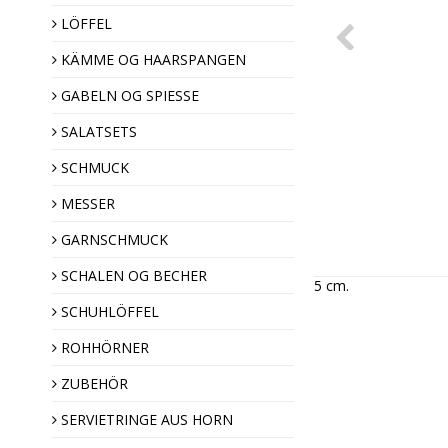
LÖFFEL
KÄMME OG HAARSPANGEN
Haarspangen
Hornkämme
GABELN OG SPIESSE
SALATSETS
SCHMUCK
MESSER
GARNSCHMUCK
Ziernadeln
SCHALEN OG BECHER
5 cm.
Broschen
SCHUHLÖFFEL
Hornknöpfe
ROHHÖRNER
ZUBEHÖR
Weihnachtsdekoratio
SERVIETRINGE AUS HORN
Mandel Geschenk