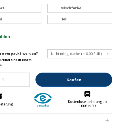
arz
Mischfarbe
Obstmesser
el
Hell
Papiermesser
Schmiermesser
ählen
berteile FREE
are verpackt werden?
Artikel sind in einem
t.
Kaufen
Kostenlose Lieferung ab
ieferung
100€ in EU
kken
abrikken