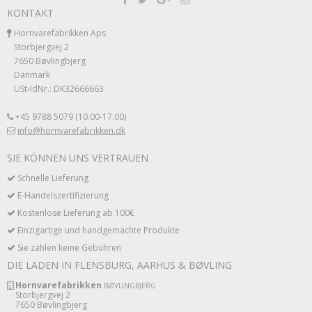
KONTAKT
Hornvarefabrikken Aps
Storbjergvej 2
7650 Bøvlingbjerg
Danmark
USt-IdNr.: DK32666663
+45 9788 5079 (10.00-17.00)
info@hornvarefabrikken.dk
SIE KÖNNEN UNS VERTRAUEN
Schnelle Lieferung
E-Handelszertifizierung
Kostenlose Lieferung ab 100€
Einzigartige und handgemachte Produkte
Sie zahlen keine Gebühren
DIE LADEN IN FLENSBURG, AARHUS & BØVLING
Hornvarefabrikken
BØVLINGBJERG
Storbjergvej 2
7650 Bøvlingbjerg