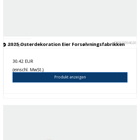
C028200040201
2025 Osterdekoration Eier Forsølvningsfabrikken
Auf Lager (13 )
30.42 EUR
(einschl. MwSt.)
Produkt anzeigen