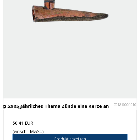
C018100010101
2025 Jährliches Thema Zünde eine Kerze an
Auf Lager (14 )
50.41 EUR
(einschl. MwSt.)
Produkt anzeigen