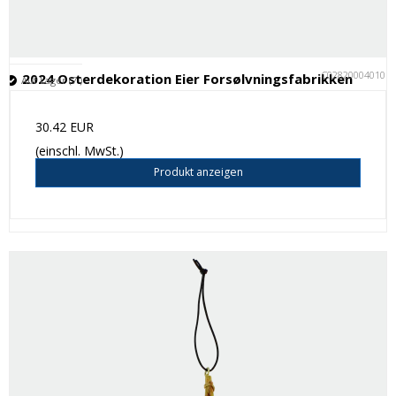
C028200040101
2024 Osterdekoration Eier Forsølvningsfabrikken
Auf Lager (7 )
30.42 EUR
(einschl. MwSt.)
Produkt anzeigen