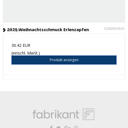
C028200050201
2025 Weihnachtsschmuck Erlenzapfen
Auf Lager (7 )
30.42 EUR
(einschl. MwSt.)
Produkt anzeigen