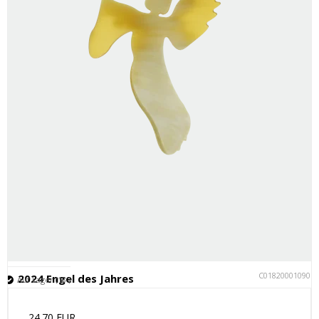
C018200010901
2024 Engel des Jahres
Auf Lager (13 )
24.70 EUR