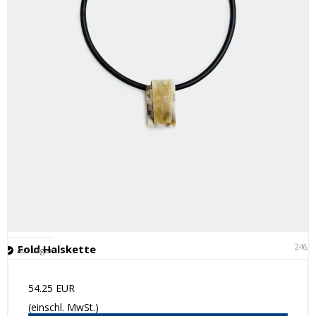
2462
Fold Halskette
Auf Lager
54.25 EUR
(einschl. MwSt.)