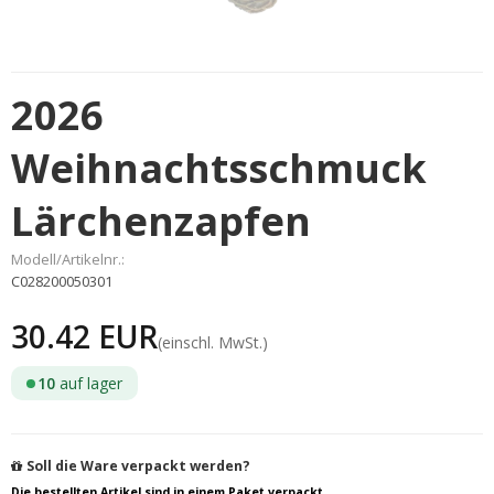
2026
Weihnachtsschmuck
Lärchenzapfen
Modell/Artikelnr.:
C028200050301
30.42 EUR
(einschl. MwSt.)
10
auf lager
Soll die Ware verpackt werden?
Die bestellten Artikel sind in einem Paket verpackt.