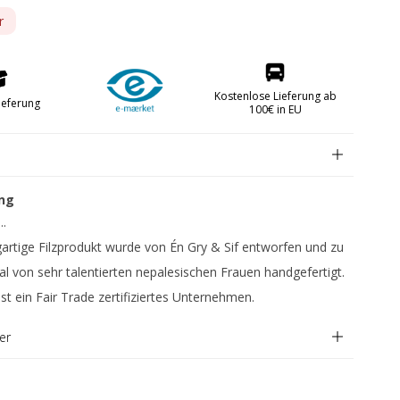
r
Obstmesser
Papiermesser
Kostenlose Lieferung ab
Schmiermesser
ieferung
100€ in EU
berteile FREE
ng
..
gartige Filzprodukt wurde von Én Gry & Sif entworfen und zu
l von sehr talentierten nepalesischen Frauen handgefertigt.
ist ein Fair Trade zertifiziertes Unternehmen.
er
kken
abrikken