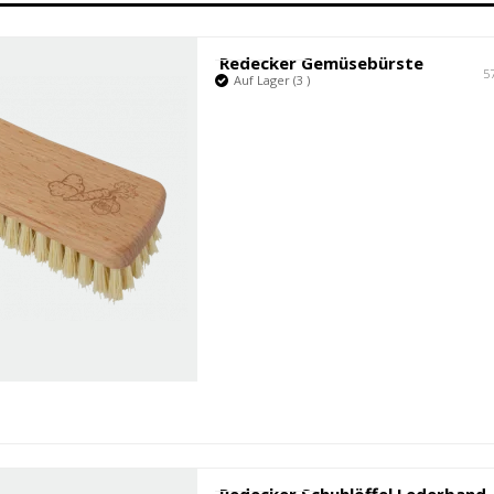
Fabrikant
Redecker Gemüsebürste
5
Auf Lager (3 )