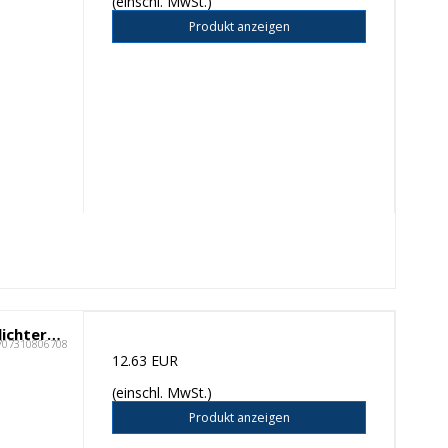
(einschl. MwSt.)
Produkt anzeigen
Sirius Sille Wiederaufladbare Teelichter, Kunststoff, 2er-Set, Ø4xH2,2cm
707310806708
12.63 EUR
(einschl. MwSt.)
Produkt anzeigen