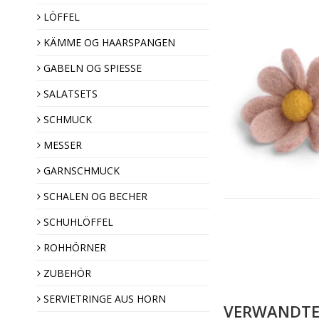
LÖFFEL
KÄMME OG HAARSPANGEN
Haarspangen
Hornkämme
GABELN OG SPIESSE
SALATSETS
SCHMUCK
MESSER
GARNSCHMUCK
Ziernadeln
SCHALEN OG BECHER
Broschen
SCHUHLÖFFEL
Hornknöpfe
ROHHÖRNER
ZUBEHÖR
Weihnachtsdekoratio
SERVIETRINGE AUS HORN
Mandel Geschenk
VERWANDTE