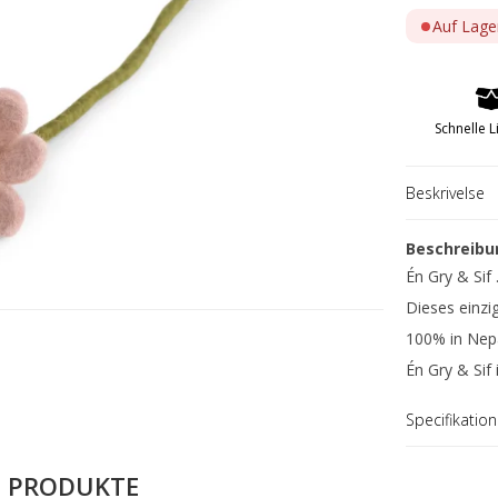
Auf Lage
Salatsets: 15 biz 22 cm
Armband
Salatsets: 23 biz 27 cm
Halsschmuck
Ringe
Schnelle L
Ohrringe
Männer
Beskrivelse
Goldteile & Sil
Beschreibu
Én Gry & Sif .
Dieses einzi
100% in Nepa
Én Gry & Sif 
Specifikation
n
Hornvarefabri
Forsølvningsf
 PRODUKTE