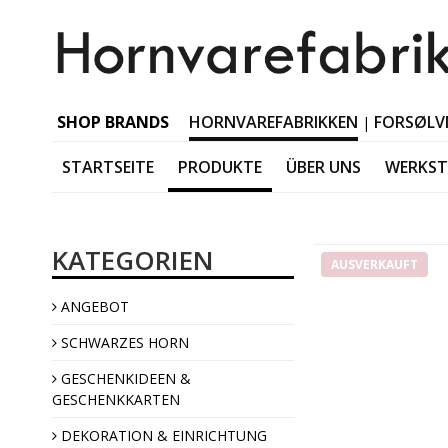
SHOP BRANDS
HORNVAREFABRIKKEN
FORSØLV
|
STARTSEITE
PRODUKTE
ÜBER UNS
WERKS
Schwarzes Horn Tabl
KATEGORIEN
Schwarzes Horn Acces
AUSVERKAUFT
Schwarzes Horn Jewel
ANGEBOT
Schwarzes Horn Interi
SCHWARZES HORN
GESCHENKIDEEN &
GESCHENKKARTEN
DEKORATION & EINRICHTUNG