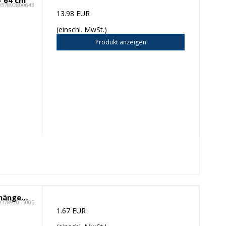
- 64 cm
037892800643
13.98 EUR
(einschl. MwSt.)
Produkt anzeigen
Redecker Gemüsebürste mit Aufhängeöse
037892055005
1.67 EUR