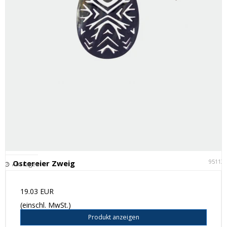
95113
Ostereier Zweig
Auf Lager
19.03 EUR
(einschl. MwSt.)
Produkt anzeigen