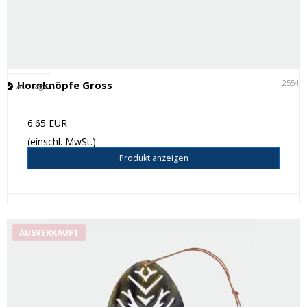
25541
Hornknöpfe Gross
Auf Lager
6.65 EUR
(einschl. MwSt.)
Produkt anzeigen
AUSVERKAUFT