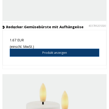
4037892055005
Redecker Gemüsebürste mit Aufhängeöse
Auf Lager (11 )
1.67 EUR
(einschl. MwSt.)
Produkt anzeigen