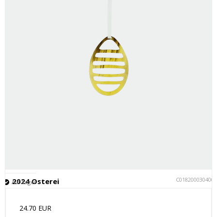
C018200030400
2024 Osterei
Auf Lager
24.70 EUR