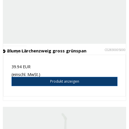
C028300050001
Blume Lärchenzweig gross grünspan
Auf Lager (7 )
39.94 EUR
(einschl. MwSt.)
Produkt anzeigen