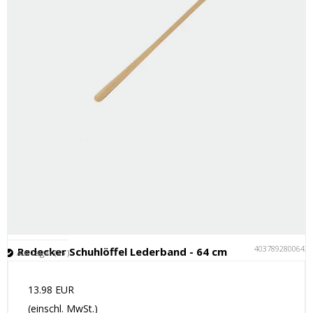
4037892800643
Redecker Schuhlöffel Lederband - 64 cm
Auf Lager (15 )
13.98 EUR
(einschl. MwSt.)