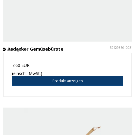
5712935010287
Redecker Gemüsebürste
Auf Lager (3 )
7.60 EUR
(einschl. MwSt.)
Produkt anzeigen