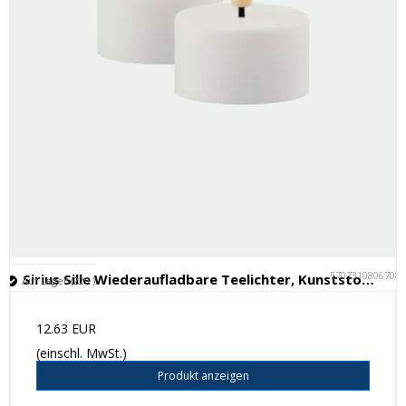
5707310806708
Sirius Sille Wiederaufladbare Teelichter, Kunststoff, 2er-Set, Ø4xH2,2cm
Auf Lager (229 )
12.63 EUR
(einschl. MwSt.)
Produkt anzeigen