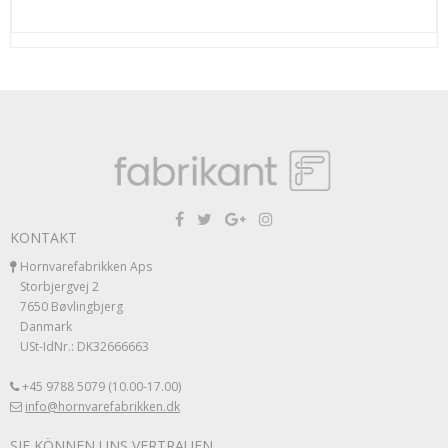
KONTAKT
Hornvarefabrikken Aps
Storbjergvej 2
7650 Bøvlingbjerg
Danmark
USt-IdNr.: DK32666663
+45 9788 5079 (10.00-17.00)
info@hornvarefabrikken.dk
SIE KÖNNEN UNS VERTRAUEN