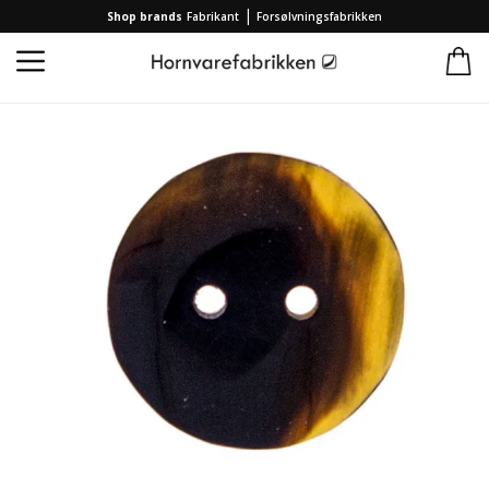
|
Shop brands
Fabrikant
Forsølvningsfabrikken
Startseite
/
Produkte
/
Brands
/
Hornvarefabrikken
/
Hornknöpfe Mini