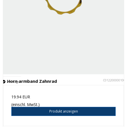
C012200000100
Horn armband Zahnrad
Auf Lager
19.94 EUR
(einschl. MwSt.)
Produkt anzeigen