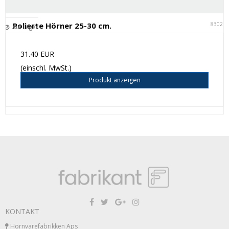
83021
Polierte Hörner 25-30 cm.
Auf Lager
31.40 EUR
(einschl. MwSt.)
Produkt anzeigen
KONTAKT
Hornvarefabrikken Aps