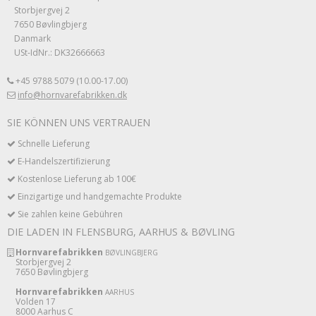
Storbjergvej 2
7650 Bøvlingbjerg
Danmark
USt-IdNr.: DK32666663
+45 9788 5079 (10.00-17.00)
info@hornvarefabrikken.dk
SIE KÖNNEN UNS VERTRAUEN
Schnelle Lieferung
E-Handelszertifizierung
Kostenlose Lieferung ab 100€
Einzigartige und handgemachte Produkte
Sie zahlen keine Gebühren
DIE LADEN IN FLENSBURG, AARHUS & BØVLING
Hornvarefabrikken
BØVLINGBJERG
Storbjergvej 2
7650 Bøvlingbjerg
Hornvarefabrikken
AARHUS
Volden 17
8000 Aarhus C