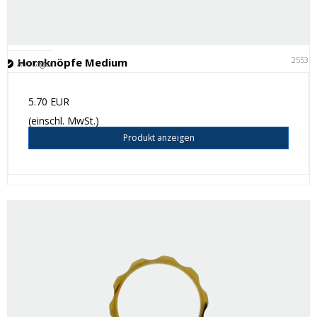
25531
Hornknöpfe Medium
Auf Lager
5.70 EUR
(einschl. MwSt.)
Produkt anzeigen