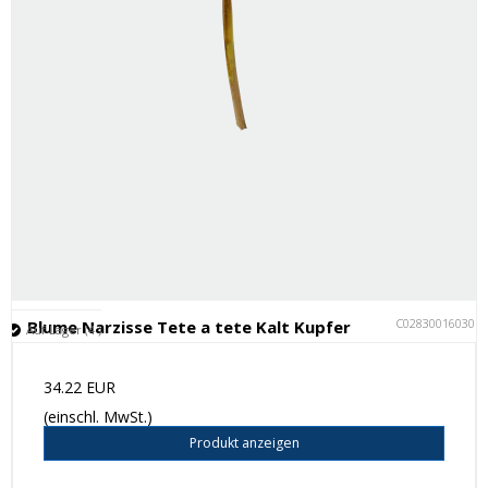
C028300160301
Blume Narzisse Tete a tete Kalt Kupfer
Auf Lager (4 )
34.22 EUR
(einschl. MwSt.)
Produkt anzeigen