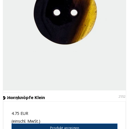
25521
Hornknöpfe Klein
Auf Lager
4.75 EUR
(einschl. MwSt.)
Produkt anzeigen