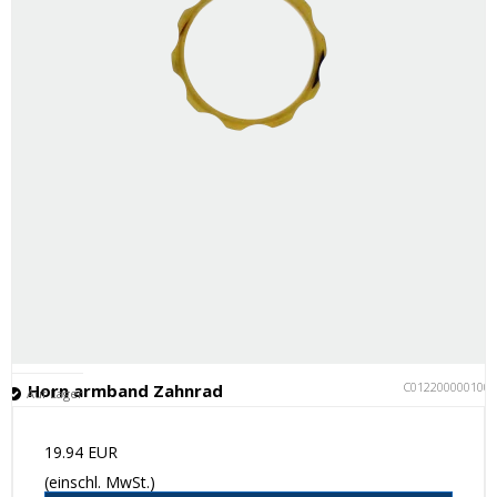
C012200000100
Horn armband Zahnrad
Auf Lager
19.94 EUR
(einschl. MwSt.)