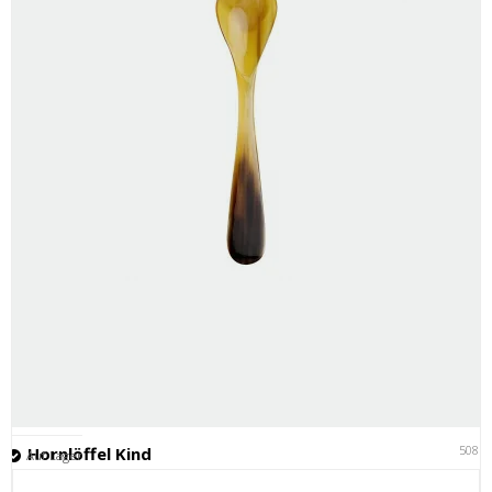
5081
Hornlöffel Kind
Auf Lager