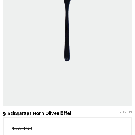
50161-BK
Schwarzes Horn Olivenlöffel
Auf Lager (9 )
15.22 EUR