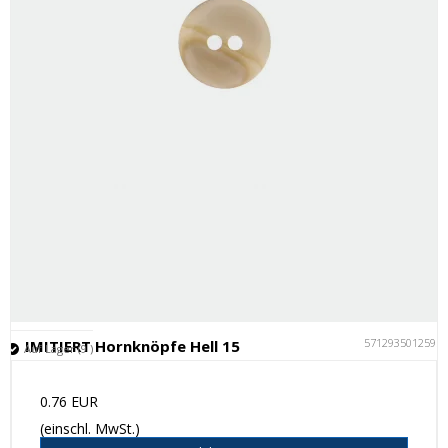
5712935012595
IMITIERT Hornknöpfe Hell 15
Auf Lager (9 )
0.76 EUR
(einschl. MwSt.)