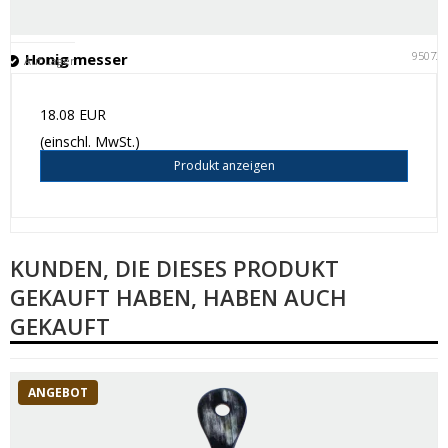
95073
Honig messer
Auf Lager
18.08 EUR
(einschl. MwSt.)
Produkt anzeigen
KUNDEN, DIE DIESES PRODUKT
GEKAUFT HABEN, HABEN AUCH
GEKAUFT
ANGEBOT