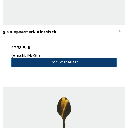
50101
Salatbesteck Klassisch
Auf Lager
67.58 EUR
(einschl. MwSt.)
Produkt anzeigen