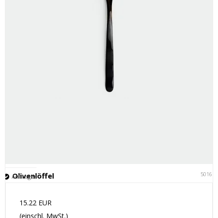
50161
Olivenlöffel
Auf Lager
15.22 EUR
(einschl. MwSt.)