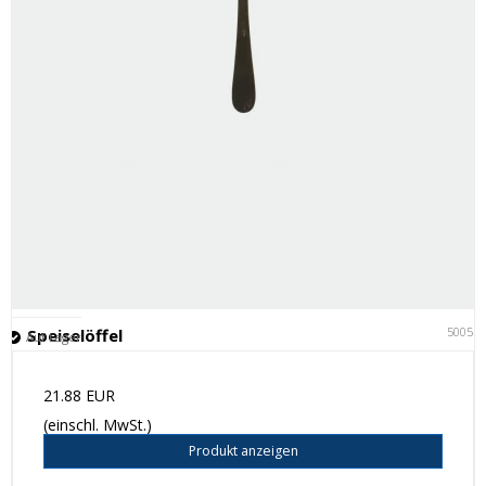
50051
Speiselöffel
Auf Lager
21.88 EUR
(einschl. MwSt.)
Produkt anzeigen