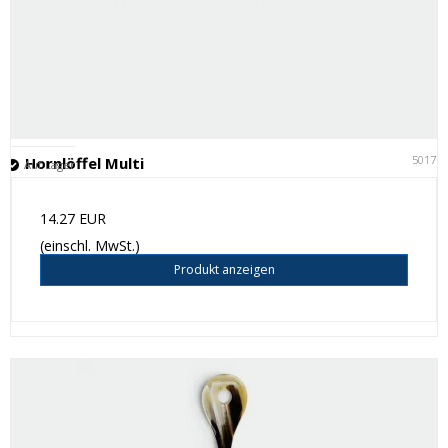
50171
Hornlöffel Multi
Auf Lager
14.27 EUR
(einschl. MwSt.)
Produkt anzeigen