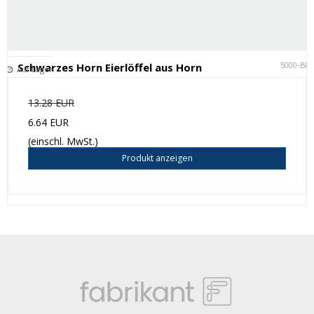
5000-BK
Schwarzes Horn Eierlöffel aus Horn
Auf Lager
13.28 EUR
6.64 EUR
(einschl. MwSt.)
Produkt anzeigen