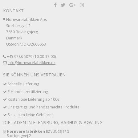
KONTAKT
Hornvarefabrikken Aps
Storbjergvej 2
7650 Bøvlingbjerg
Danmark
USt-IdNr.: DK32666663
+45 9788 5079 (10.00-17.00)
info@hornvarefabrikken.dk
SIE KÖNNEN UNS VERTRAUEN
Schnelle Lieferung
E-Handelszertifizierung
Kostenlose Lieferung ab 100€
Einzigartige und handgemachte Produkte
Sie zahlen keine Gebühren
DIE LADEN IN FLENSBURG, AARHUS & BØVLING
Hornvarefabrikken
BØVLINGBJERG
Storbjergvej 2