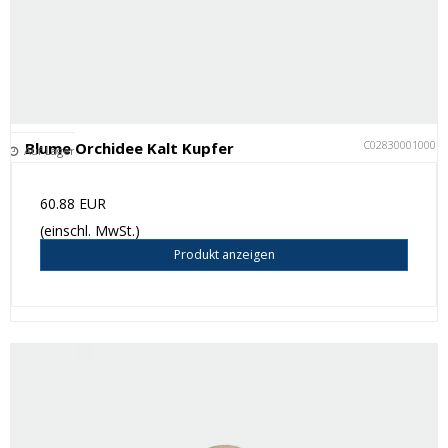
C028300010001
Blume Orchidee Kalt Kupfer
Auf Lager
60.88 EUR
(einschl. MwSt.)
Produkt anzeigen