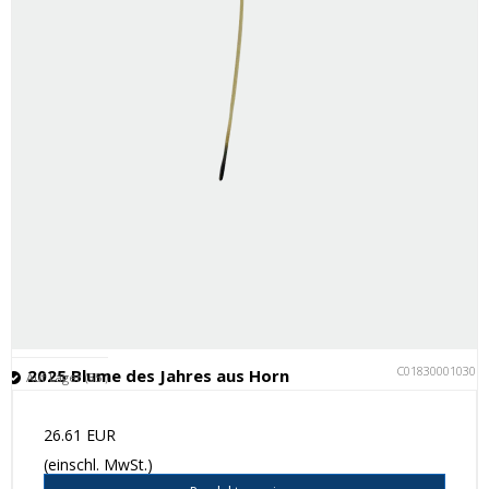
C018300010301
2025 Blume des Jahres aus Horn
Auf Lager (35 )
26.61 EUR
(einschl. MwSt.)