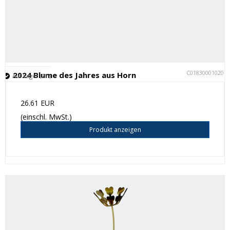
C018300010201
2024 Blume des Jahres aus Horn
Auf Lager (21 )
26.61 EUR
(einschl. MwSt.)
Produkt anzeigen