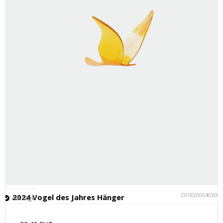
C018200040300
2024 Vogel des Jahres Hänger
Auf Lager