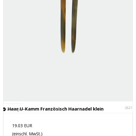
26211
Haar U-Kamm Französisch Haarnadel klein
Auf Lager
19.03 EUR
(einschl. MwSt.)