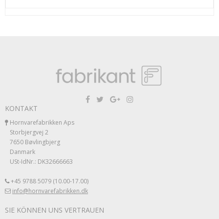
KONTAKT
Hornvarefabrikken Aps
Storbjergvej 2
7650 Bøvlingbjerg
Danmark
USt-IdNr.: DK32666663
+45 9788 5079 (10.00-17.00)
info@hornvarefabrikken.dk
SIE KÖNNEN UNS VERTRAUEN