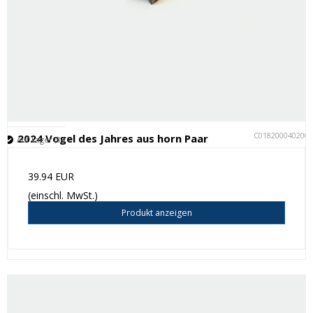
C018200040200
2024 Vogel des Jahres aus horn Paar
Auf Lager (8 )
39.94 EUR
(einschl. MwSt.)
Produkt anzeigen