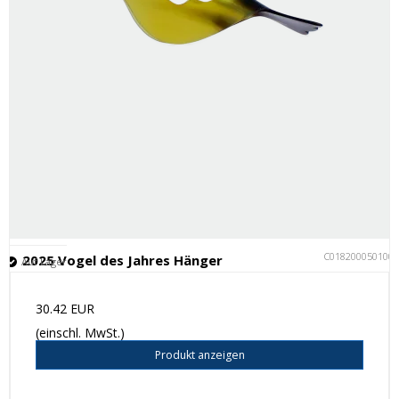
C018200050100
2025 Vogel des Jahres Hänger
Auf Lager
30.42 EUR
(einschl. MwSt.)
Produkt anzeigen