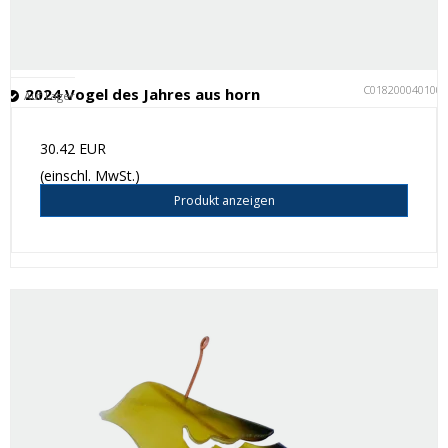
C018200040100
2024 Vogel des Jahres aus horn
Auf Lager
30.42 EUR
(einschl. MwSt.)
Produkt anzeigen