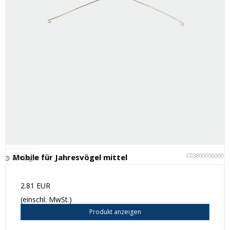
C038000060001
Mobile für Jahresvögel mittel
Auf Lager
2.81 EUR
(einschl. MwSt.)
Produkt anzeigen